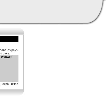
 dans les pays
du pays.
Weltweit
‚¬expâ‚¬dition