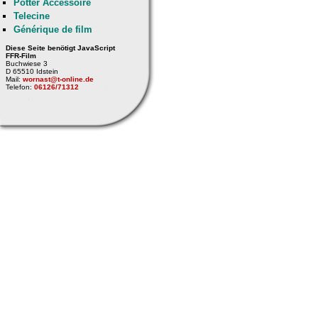
Pötter Accessoire
Telecine
Générique de film
Diese Seite benötigt JavaScript
FFR-Film
Buchwiese 3
D 65510 Idstein
Mail:
wornast@t-online.de
Telefon:
06126/71312