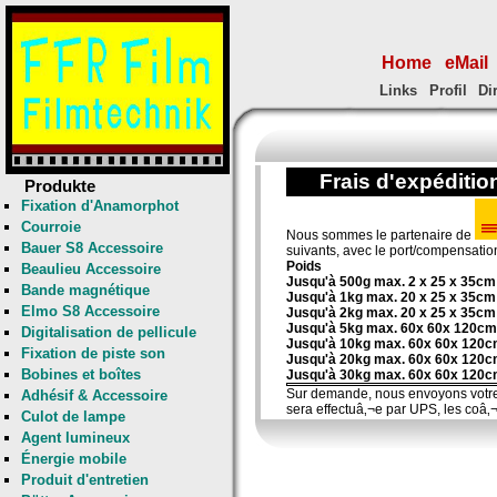
Home
eMail
Links
Profil
Di
Frais d'expéditio
Produkte
Fixation d'Anamorphot
Courroie
Nous sommes le partenaire de
Bauer S8 Accessoire
suivants, avec le port/compensatio
Poids
Beaulieu Accessoire
Jusqu'à 500g max. 2 x 25 x 35cm
Bande magnétique
Jusqu'à 1kg max. 20 x 25 x 35cm
Elmo S8 Accessoire
Jusqu'à 2kg max. 20 x 25 x 35cm
Jusqu'à 5kg max. 60x 60x 120cm
Digitalisation de pellicule
Jusqu'à 10kg max. 60x 60x 120
Fixation de piste son
Jusqu'à 20kg max. 60x 60x 120
Bobines et boîtes
Jusqu'à 30kg max. 60x 60x 120
Sur demande, nous envoyons votre
Adhésif & Accessoire
sera effectuâ‚¬e par UPS, les coâ‚¬
Culot de lampe
Agent lumineux
Énergie mobile
Produit d'entretien