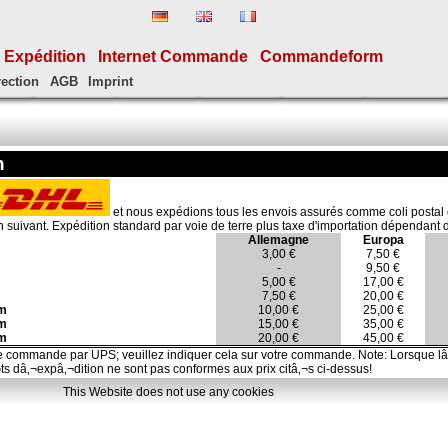
Expédition
Internet Commande
Commandeform
rection
AGB
Imprint
n
et nous expédions tous les envois assurés comme coli postal
n suivant. Expédition standard par voie de terre plus taxe d'importation dépendant 
Allemagne
Europa
3,00 €
7,50 €
-
9,50 €
5,00 €
17,00 €
7,50 €
20,00 €
cm
10,00 €
25,00 €
cm
15,00 €
35,00 €
cm
20,00 €
45,00 €
 commande par UPS; veuillez indiquer cela sur votre commande. Note: Lorsque lâ
ts dâ‚¬expâ‚¬dition ne sont pas conformes aux prix citâ‚¬s ci-dessus!
This Website does not use any cookies