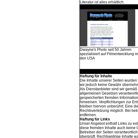
Literatur ist alles erhältlich.
Dwayne's Photo seit 50 Jahren
spezialisiert auf Filmentwicklung mi
den USA
Haftung für Inhalte
Die Inhalte unserer Seiten wurden mi
wir jedoch keine Gewähr überneh
Als Dienstanbieter sind wir gemäß
allgemeinen Gesetzen verantwortlic
gespeicherten fremden Information
hinweisen. Verpflichtungen zur E
bleiben hiervon unberührt. Eine di
Rechtsverletzung möglich. Bei be
entfernen.
Haftung für Links
Unser Angebot enthält Links zu ext
diese fremden Inhalte auch keine G
Betreiber der Seiten verantwortlic
überprüft. Rechtswidrige Inhalte w