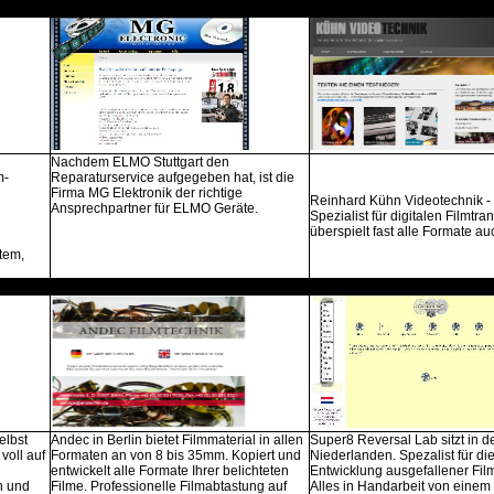
Nachdem ELMO Stuttgart den
m-
Reparaturservice aufgegeben hat, ist die
Firma MG Elektronik der richtige
Reinhard Kühn Videotechnik - 
Ansprechpartner für ELMO Geräte.
Spezialist für digitalen Filmtran
überspielt fast alle Formate a
tem,
elbst
Andec in Berlin bietet Filmmaterial in allen
Super8 Reversal Lab sitzt in d
voll auf
Formaten an von 8 bis 35mm. Kopiert und
Niederlanden. Spezalist für di
entwickelt alle Formate Ihrer belichteten
Entwicklung ausgefallener Fil
n und
Filme. Professionelle Filmabtastung auf
Alles in Handarbeit von einem