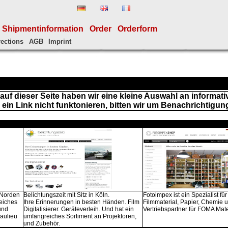
Shipmentinformation
Order
Orderform
rections
AGB
Imprint
auf dieser Seite haben wir eine kleine Auswahl an informati
 ein Link nicht funktonieren, bitten wir um Benachrichtigun
m Norden
Belichtungszeit mit Sitz in Köln.
Fotoimpex ist ein Spezialist fü
eiches
Ihre Erinnerungen in besten Händen. Film
Filmmaterial, Papier, Chemie 
und
Digitalisierer. Geräteverleih. Und hat ein
Vertriebspartner für FOMA Mate
eaulieu
umfangreiches Sortiment an Projektoren,
und Zubehör.