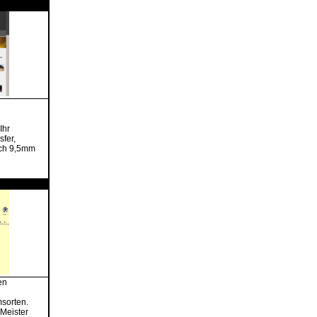
Ihr
sfer,
uch 9,5mm
en
e
msorten.
 Meister