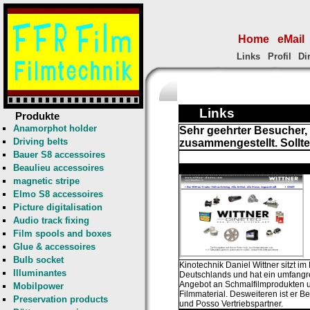
Home
eMail
Links
Profil
Di
Links
Produkte
Anamorphot holder
Sehr geehrter Besucher, 
Driving belts
zusammengestellt. Sollte
Bauer S8 accessoires
Beaulieu accessoires
magnetic stripe
Elmo S8 accessoires
Picture digitalisation
Audio track fixing
Film spools and boxes
Glue & accessoires
Bulb socket
Kinotechnik Daniel Wittner sitzt i
Illuminantes
Deutschlands und hat ein umfangr
Angebot an Schmalfilmprodukten 
Mobilpower
Filmmaterial. Desweiteren ist er B
Preservation products
und Posso Vertriebspartner.