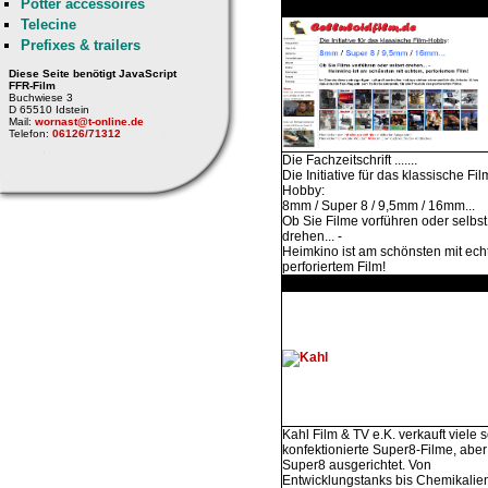
Pötter accessoires
Telecine
Prefixes & trailers
Diese Seite benötigt JavaScript
FFR-Film
Buchwiese 3
D 65510 Idstein
Mail:
wornast@t-online.de
Telefon:
06126/71312
Die Fachzeitschrift .......
Die Initiative für das klassische Fil
Hobby:
8mm / Super 8 / 9,5mm / 16mm...
Ob Sie Filme vorführen oder selbst
drehen... -
Heimkino ist am schönsten mit ech
perforiertem Film!
Kahl Film & TV e.K. verkauft viele s
konfektionierte Super8-Filme, aber 
Super8 ausgerichtet. Von
Entwicklungstanks bis Chemikalie