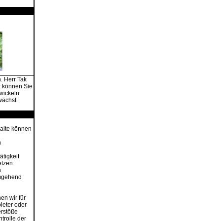
n. Herr Tak
r können Sie
twickeln
wächst
nhalte können
n
tigkeit
etzen
n
umgehend
en wir für
ieter oder
erstöße
trolle der