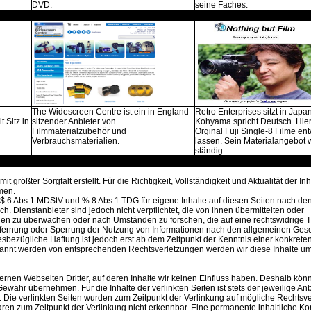
DVD.
seine Faches.
The Widescreen Centre ist ein in England
Retro Enterprises sitzt in Japa
t Sitz in
sitzender Anbieter von
Kohyama spricht Deutsch. Hie
Filmmaterialzubehör und
Orginal Fuji Single-8 Filme en
Verbrauchsmaterialien.
lassen. Sein Materialangebot 
ständig.
t größter Sorgfalt erstellt. Für die Richtigkeit, Vollständigkeit und Aktualität der I
men.
 $ 6 Abs.1 MDStV und % 8 Abs.1 TDG für eigene Inhalte auf diesen Seiten nach de
h. Dienstanbieter sind jedoch nicht verpflichtet, die von ihnen übermittelten oder
en zu überwachen oder nach Umständen zu forschen, die auf eine rechtswidrige Tä
ntfernung oder Sperrung der Nutzung von Informationen nach den allgemeinen Ges
esbezügliche Haftung ist jedoch erst ab dem Zeitpunkt der Kenntnis einer konkrete
kannt werden von entsprechenden Rechtsverletzungen werden wir diese Inhalte 
ernen Webseiten Dritter, auf deren Inhalte wir keinen Einfluss haben. Deshalb könn
ewähr übernehmen. Für die Inhalte der verlinkten Seiten ist stets der jeweilige Anb
h. Die verlinkten Seiten wurden zum Zeitpunkt der Verlinkung auf mögliche Rechtsv
aren zum Zeitpunkt der Verlinkung nicht erkennbar. Eine permanente inhaltliche Kon