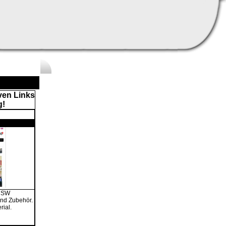
ven Links
g!
r SW
und Zubehör.
rial.