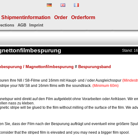
Shipmentinformation
Order
Orderform
rections
AGB
Imprint
gnettonfilmbespurung
Stand: 16
mbespurung / Magnettonfilmbespurung
#
Bespurungsband
puren Ihre N8 / S8-Filme und 16mm mit Haupt- und / oder Ausgleichsspur
(Mindest
stripe your N8/ S8 and 16mm films with the soundtrack.
(Minimum 60m)
netspur wird direkt auf den Film aufgeklebt ohne Vorarbeiten oder Anfräsen. Wir e
ellen nass zu kleben.
etic stripe will be glued to the film without milling of the surface of the film. We adv
n Sie, dass der Film nach der Bespurung aufträgt und eventuell eine größere Spul
onsider that the striped film is elevated and you may need a bigger film spool.