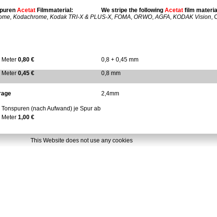
spuren
Acetat
Filmmaterial:
We stripe the following
Acetat
film materia
ome, Kodachrome, Kodak TRI-X & PLUS-X,
FOMA
,
ORWO
,
AGFA
,
KODAK Vision
, 
r
Meter
0,80 €
0,8 + 0,45 mm
r
Meter
0,45 €
0,8 mm
rage
2,4mm
r Tonspuren (nach Aufwand) je Spur ab
r
Meter
1,00 €
This Website does not use any cookies