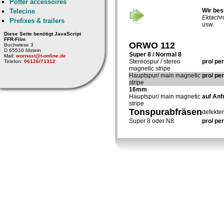
Pötter accessoires
Wir be
Telecine
Ektachr
Prefixes & trailers
usw.
Diese Seite benötigt JavaScript
FFR-Film
ORWO 112
Buchwiese 3
D 65510 Idstein
Super 8 / Normal 8
Mail:
wornast@t-online.de
Stereospur / stereo
pro/ pe
Telefon:
06126/71312
magnetic stripe
Hauptspur/ main magnetic
pro/ pe
stripe
16mm
Hauptspur/ main magnetic
auf Anf
stripe
Tonspurabfräsen
defekte
Super 8 oder N8
pro/ pe