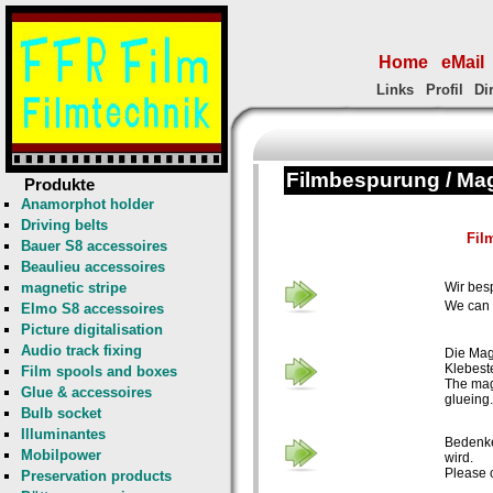
Home
eMail
Links
Profil
Di
Filmbespurung / Ma
Produkte
Anamorphot holder
Driving belts
Fil
Bauer S8 accessoires
Beaulieu accessoires
magnetic stripe
Wir bes
We can 
Elmo S8 accessoires
Picture digitalisation
Audio track fixing
Die Mag
Klebest
Film spools and boxes
The magn
Glue & accessoires
glueing.
Bulb socket
Illuminantes
Bedenke
Mobilpower
wird.
Please c
Preservation products